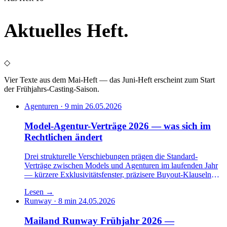
Aktuelles
Heft
.
◇
Vier Texte aus dem Mai-Heft — das Juni-Heft erscheint zum Start
der Frühjahrs-Casting-Saison.
Agenturen · 9 min
26.05.2026
Model-Agentur-Verträge 2026 — was sich im
Rechtlichen ändert
Drei strukturelle Verschiebungen prägen die Standard-
Verträge zwischen Models und Agenturen im laufenden Jahr
— kürzere Exklusivitätsfenster, präzisere Buyout-Klauseln
und neue Vorgaben für die Abrechnung bildbezogener
Lesen
→
Folgeerlöse. Wir gehen die Punkte einzeln durch.
Runway · 8 min
24.05.2026
Mailand Runway Frühjahr 2026 —