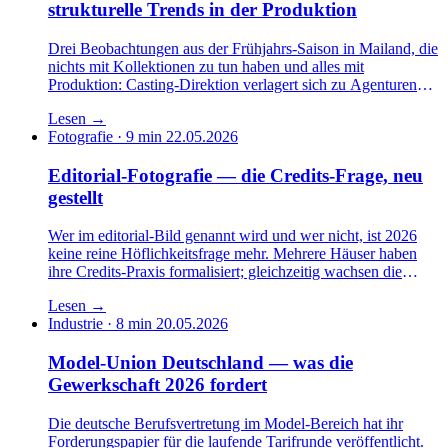
strukturelle Trends in der Produktion
Drei Beobachtungen aus der Frühjahrs-Saison in Mailand, die
nichts mit Kollektionen zu tun haben und alles mit
Produktion: Casting-Direktion verlagert sich zu Agenturen
mit Branchenfokus, Show-Slots werden kürzer, und
Lesen
→
Backstage-Workflows folgen erstmals breit einer
Fotografie · 9 min
22.05.2026
formalisierten Pause-Architektur.
Editorial-Fotografie — die Credits-Frage, neu
gestellt
Wer im editorial-Bild genannt wird und wer nicht, ist 2026
keine reine Höflichkeitsfrage mehr. Mehrere Häuser haben
ihre Credits-Praxis formalisiert; gleichzeitig wachsen die
Beschwerdezahlen in den Standes-Schiedsstellen. Eine
Lesen
→
sortierte Bestandsaufnahme.
Industrie · 8 min
20.05.2026
Model-Union Deutschland — was die
Gewerkschaft 2026 fordert
Die deutsche Berufsvertretung im Model-Bereich hat ihr
Forderungspapier für die laufende Tarifrunde veröffentlicht.