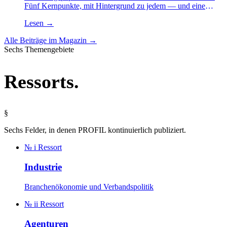
Fünf Kernpunkte, mit Hintergrund zu jedem — und eine
Einordnung, was davon Marktstandard werden könnte.
Lesen
→
Alle Beiträge im Magazin →
Sechs Themengebiete
Ressorts
.
§
Sechs Felder, in denen PROFIL kontinuierlich publiziert.
№ i
Ressort
Industrie
Branchenökonomie und Verbandspolitik
№ ii
Ressort
Agenturen